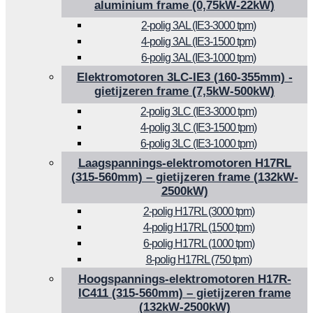
aluminium frame (0,75kW-22kW)
2-polig 3AL (IE3-3000 tpm)
4-polig 3AL (IE3-1500 tpm)
6-polig 3AL (IE3-1000 tpm)
Elektromotoren 3LC-IE3 (160-355mm) -
gietijzeren frame (7,5kW-500kW)
2-polig 3LC (IE3-3000 tpm)
4-polig 3LC (IE3-1500 tpm)
6-polig 3LC (IE3-1000 tpm)
Laagspannings-elektromotoren H17RL
(315-560mm) – gietijzeren frame (132kW-
2500kW)
2-polig H17RL (3000 tpm)
4-polig H17RL (1500 tpm)
6-polig H17RL (1000 tpm)
8-polig H17RL (750 tpm)
Hoogspannings-elektromotoren H17R-
IC411 (315-560mm) – gietijzeren frame
(132kW-2500kW)