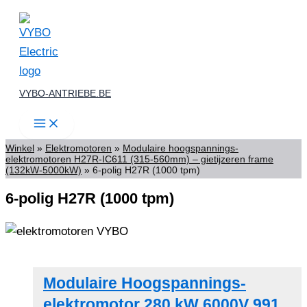
Spring
naar
de
inhoud
VYBO-ANTRIEBE.BE
Winkel
»
Elektromotoren
»
Modulaire hoogspannings-
elektromotoren H27R-IC611 (315-560mm) – gietijzeren frame
(132kW-5000kW)
»
6-polig H27R (1000 tpm)
6-polig H27R (1000 tpm)
Modulaire Hoogspannings-
elektromotor 280 kW 6000V 991