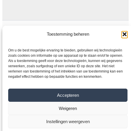
Algemene voorwaarden
Privacybeleid
Toestemming beheren
Om u de best mogelijke ervaring te bieden, gebruiken wij technologieën
zoals cookies om informatie op uw apparaat op te slaan en/of te openen.
Als u toestemming geeft voor deze technologieën, kunnen wij gegevens
Thuis
verwerken, zoals surfgedrag of een unieke ID op deze site. Het niet
Winkel
verlenen van toestemming of het intrekken van uw toestemming kan een
negatief effect hebben op bepaalde functies en kenmerken.
Elektromotoren
Frequentieomvormer
Overdragen
Accepteren
Over ons
Weigeren
Contact
Instellingen weergeven
Copyright © 2026 VYBO-ANTRIEBE.BE