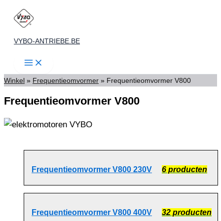
Spring
naar
de
VYBO-ANTRIEBE.BE
inhoud
Winkel
»
Frequentieomvormer
»
Frequentieomvormer V800
Frequentieomvormer V800
Frequentieomvormer V800 230V
6 producten
Frequentieomvormer V800 400V
32 producten