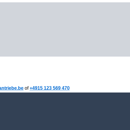
ntriebe.be
of
+4915 123 569 470