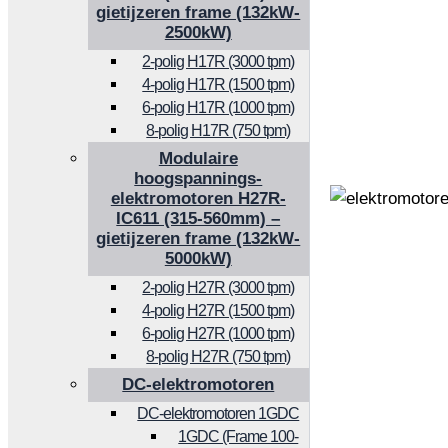
gietijzeren frame (132kW-
2500kW)
2-polig H17R (3000 tpm)
4-polig H17R (1500 tpm)
6-polig H17R (1000 tpm)
8-polig H17R (750 tpm)
Modulaire
hoogspannings-
elektromotoren H27R-
IC611 (315-560mm) –
gietijzeren frame (132kW-
5000kW)
2-polig H27R (3000 tpm)
4-polig H27R (1500 tpm)
6-polig H27R (1000 tpm)
8-polig H27R (750 tpm)
DC-elektromotoren
DC-elektromotoren 1GDC
1GDC (Frame 100-