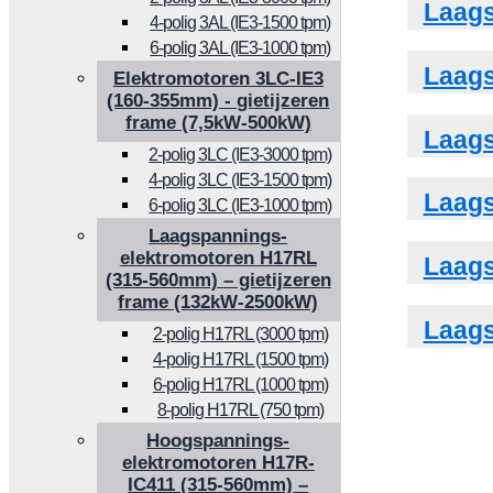
Laags
4-polig 3AL (IE3-1500 tpm)
6-polig 3AL (IE3-1000 tpm)
Laags
Elektromotoren 3LC-IE3
(160-355mm) - gietijzeren
frame (7,5kW-500kW)
Laags
2-polig 3LC (IE3-3000 tpm)
4-polig 3LC (IE3-1500 tpm)
Laags
6-polig 3LC (IE3-1000 tpm)
Laagspannings-
elektromotoren H17RL
Laags
(315-560mm) – gietijzeren
frame (132kW-2500kW)
Laags
2-polig H17RL (3000 tpm)
4-polig H17RL (1500 tpm)
6-polig H17RL (1000 tpm)
8-polig H17RL (750 tpm)
Hoogspannings-
elektromotoren H17R-
IC411 (315-560mm) –