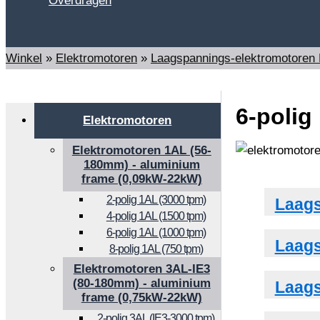
Overdragen
Zoeken
Winkel
»
Elektromotoren
»
Laagspannings-elektromotoren
6-polig
Elektromotoren
Elektromotoren 1AL (56-
180mm) - aluminium
frame (0,09kW-22kW)
2-polig 1AL (3000 tpm)
Laags
4-polig 1AL (1500 tpm)
6-polig 1AL (1000 tpm)
Laags
8-polig 1AL (750 tpm)
Elektromotoren 3AL-IE3
(80-180mm) - aluminium
Laags
frame (0,75kW-22kW)
2-polig 3AL (IE3-3000 tpm)