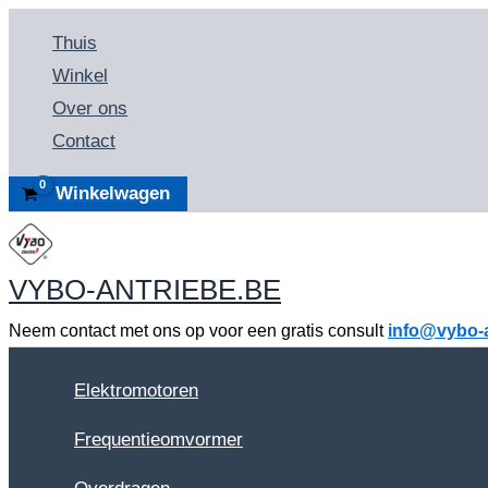
Spring
Thuis
naar
Winkel
de
Over ons
inhoud
Contact
Winkelwagen
VYBO-ANTRIEBE.BE
Neem contact met ons op voor een gratis consult
info@vybo-a
Elektromotoren
Frequentieomvormer