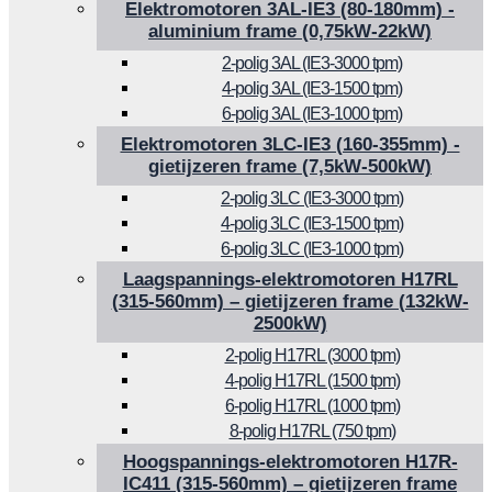
Elektromotoren 3AL-IE3 (80-180mm) -
aluminium frame (0,75kW-22kW)
2-polig 3AL (IE3-3000 tpm)
4-polig 3AL (IE3-1500 tpm)
6-polig 3AL (IE3-1000 tpm)
Elektromotoren 3LC-IE3 (160-355mm) -
gietijzeren frame (7,5kW-500kW)
2-polig 3LC (IE3-3000 tpm)
4-polig 3LC (IE3-1500 tpm)
6-polig 3LC (IE3-1000 tpm)
Laagspannings-elektromotoren H17RL
(315-560mm) – gietijzeren frame (132kW-
2500kW)
2-polig H17RL (3000 tpm)
4-polig H17RL (1500 tpm)
6-polig H17RL (1000 tpm)
8-polig H17RL (750 tpm)
Hoogspannings-elektromotoren H17R-
IC411 (315-560mm) – gietijzeren frame