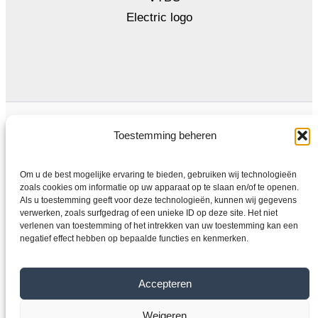
Algemene voorwaarden
Privacybeleid
Toestemming beheren
Om u de best mogelijke ervaring te bieden, gebruiken wij technologieën
zoals cookies om informatie op uw apparaat op te slaan en/of te openen.
Als u toestemming geeft voor deze technologieën, kunnen wij gegevens
Thuis
verwerken, zoals surfgedrag of een unieke ID op deze site. Het niet
Winkel
verlenen van toestemming of het intrekken van uw toestemming kan een
negatief effect hebben op bepaalde functies en kenmerken.
Elektromotoren
Frequentieomvormer
Overdragen
Accepteren
Over ons
Weigeren