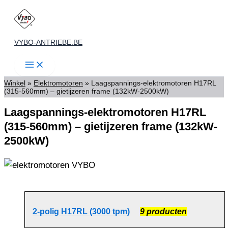
Spring
naar
de
VYBO-ANTRIEBE.BE
inhoud
Winkel
»
Elektromotoren
»
Laagspannings-elektromotoren H17RL
(315-560mm) – gietijzeren frame (132kW-2500kW)
Laagspannings-elektromotoren H17RL
(315-560mm) – gietijzeren frame (132kW-
2500kW)
2-polig H17RL (3000 tpm)
9 producten