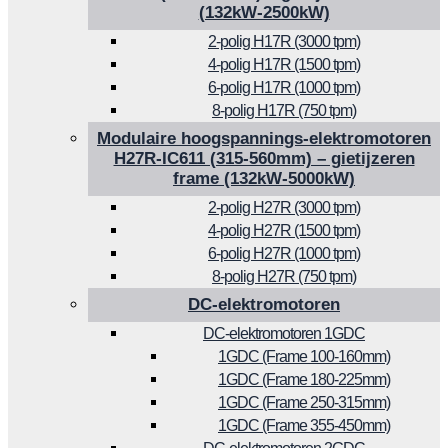
(132kW-2500kW)
2-polig H17R (3000 tpm)
4-polig H17R (1500 tpm)
6-polig H17R (1000 tpm)
8-polig H17R (750 tpm)
Modulaire hoogspannings-elektromotoren
H27R-IC611 (315-560mm) – gietijzeren
frame (132kW-5000kW)
2-polig H27R (3000 tpm)
4-polig H27R (1500 tpm)
6-polig H27R (1000 tpm)
8-polig H27R (750 tpm)
DC-elektromotoren
DC-elektromotoren 1GDC
1GDC (Frame 100-160mm)
1GDC (Frame 180-225mm)
1GDC (Frame 250-315mm)
1GDC (Frame 355-450mm)