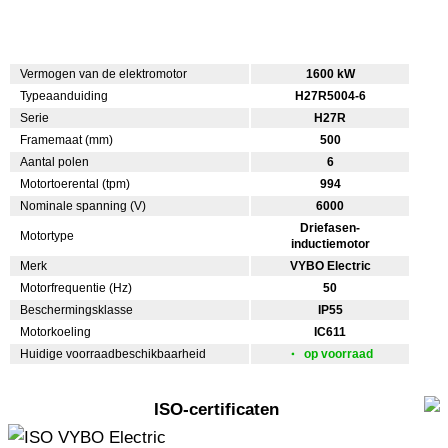
Vermogen van de elektromotor
1600 kW
Typeaanduiding
H27R5004-6
Serie
H27R
Framemaat (mm)
500
Aantal polen
6
Motortoerental (tpm)
994
Nominale spanning (V)
6000
Driefasen-
Motortype
inductiemotor
Merk
VYBO Electric
Motorfrequentie (Hz)
50
Beschermingsklasse
IP55
Motorkoeling
IC611
Huidige voorraadbeschikbaarheid
op voorraad
ISO-certificaten