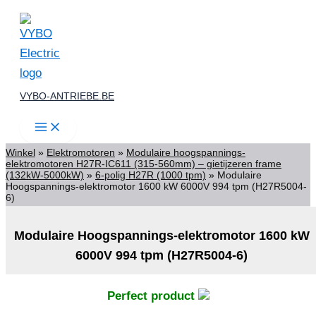
Spring
naar
de
inhoud
VYBO-ANTRIEBE.BE
Winkel
»
Elektromotoren
»
Modulaire hoogspannings-
elektromotoren H27R-IC611 (315-560mm) – gietijzeren frame
(132kW-5000kW)
»
6-polig H27R (1000 tpm)
»
Modulaire
Hoogspannings-elektromotor 1600 kW 6000V 994 tpm (H27R5004-
6)
Modulaire Hoogspannings-elektromotor 1600 kW
6000V 994 tpm (H27R5004-6)
Perfect product