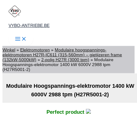
Spring
naar
de
VYBO-ANTRIEBE.BE
inhoud
Winkel
»
Elektromotoren
»
Modulaire hoogspannings-
elektromotoren H27R-IC611 (315-560mm) – gietijzeren frame
(132kW-5000kW)
»
2-polig H27R (3000 tpm)
»
Modulaire
Hoogspannings-elektromotor 1400 kW 6000V 2988 tpm
(H27R5001-2)
Modulaire Hoogspannings-elektromotor 1400 kW
6000V 2988 tpm (H27R5001-2)
Perfect product