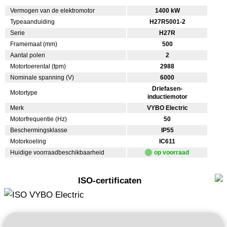
Vermogen van de elektromotor
1400 kW
Typeaanduiding
H27R5001-2
Serie
H27R
Framemaat (mm)
500
Aantal polen
2
Motortoerental (tpm)
2988
Nominale spanning (V)
6000
Driefasen-
Motortype
inductiemotor
Merk
VYBO Electric
Motorfrequentie (Hz)
50
Beschermingsklasse
IP55
Motorkoeling
IC611
Huidige voorraadbeschikbaarheid
op voorraad
ISO-certificaten