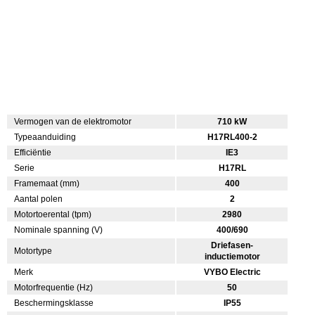
Vermogen van de elektromotor
710 kW
Typeaanduiding
H17RL400-2
Efficiëntie
IE3
Serie
H17RL
Framemaat (mm)
400
Aantal polen
2
Motortoerental (tpm)
2980
Nominale spanning (V)
400/690
Driefasen-
Motortype
inductiemotor
Merk
VYBO Electric
Motorfrequentie (Hz)
50
Beschermingsklasse
IP55