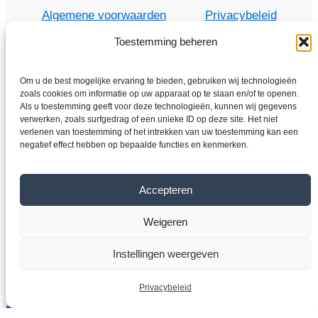
Algemene voorwaarden
Privacybeleid
Toestemming beheren
Om u de best mogelijke ervaring te bieden, gebruiken wij technologieën
Thuis
zoals cookies om informatie op uw apparaat op te slaan en/of te openen.
Als u toestemming geeft voor deze technologieën, kunnen wij gegevens
Winkel
verwerken, zoals surfgedrag of een unieke ID op deze site. Het niet
Elektromotoren
verlenen van toestemming of het intrekken van uw toestemming kan een
negatief effect hebben op bepaalde functies en kenmerken.
Frequentieomvormer
Overdragen
Accepteren
Over ons
Contact
Weigeren
Instellingen weergeven
Copyright © 2026 VYBO-ANTRIEBE.BE
Privacybeleid