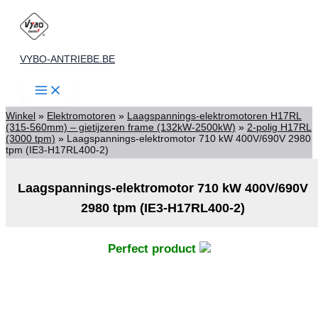
Spring
naar
de
VYBO-ANTRIEBE.BE
inhoud
Winkel
»
Elektromotoren
»
Laagspannings-elektromotoren H17RL
(315-560mm) – gietijzeren frame (132kW-2500kW)
»
2-polig H17RL
(3000 tpm)
»
Laagspannings-elektromotor 710 kW 400V/690V 2980
tpm (IE3-H17RL400-2)
Laagspannings-elektromotor 710 kW 400V/690V
2980 tpm (IE3-H17RL400-2)
Perfect product