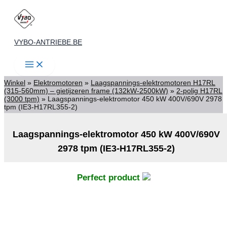
Spring
naar
de
VYBO-ANTRIEBE.BE
inhoud
Winkel
»
Elektromotoren
»
Laagspannings-elektromotoren H17RL
(315-560mm) – gietijzeren frame (132kW-2500kW)
»
2-polig H17RL
(3000 tpm)
»
Laagspannings-elektromotor 450 kW 400V/690V 2978
tpm (IE3-H17RL355-2)
Laagspannings-elektromotor 450 kW 400V/690V
2978 tpm (IE3-H17RL355-2)
Perfect product