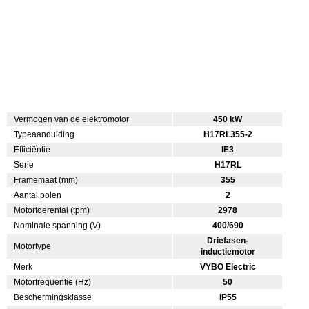
Vermogen van de elektromotor
450 kW
Typeaanduiding
H17RL355-2
Efficiëntie
IE3
Serie
H17RL
Framemaat (mm)
355
Aantal polen
2
Motortoerental (tpm)
2978
Nominale spanning (V)
400/690
Driefasen-
Motortype
inductiemotor
Merk
VYBO Electric
Motorfrequentie (Hz)
50
Beschermingsklasse
IP55