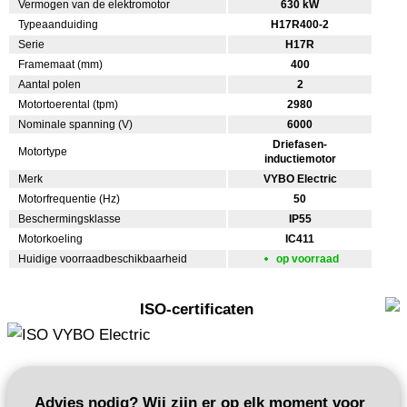
Vermogen van de elektromotor
630 kW
Typeaanduiding
H17R400-2
Serie
H17R
Framemaat (mm)
400
Aantal polen
2
Motortoerental (tpm)
2980
Nominale spanning (V)
6000
Driefasen-
Motortype
inductiemotor
Merk
VYBO Electric
Motorfrequentie (Hz)
50
Beschermingsklasse
IP55
Motorkoeling
IC411
Huidige voorraadbeschikbaarheid
op voorraad
ISO-certificaten
Advies nodig? Wij zijn er op elk moment voor