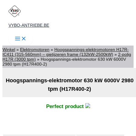
Spring
naar
de
VYBO-ANTRIEBE.BE
inhoud
Winkel
»
Elektromotoren
»
Hoogspannings-elektromotoren H17R-
IC411 (315-560mm) – gietijzeren frame (132kW-2500kW)
»
2-polig
H17R (3000 tpm)
»
Hoogspannings-elektromotor 630 kW 6000V
2980 tpm (H17R400-2)
Hoogspannings-elektromotor 630 kW 6000V 2980
tpm (H17R400-2)
Perfect product