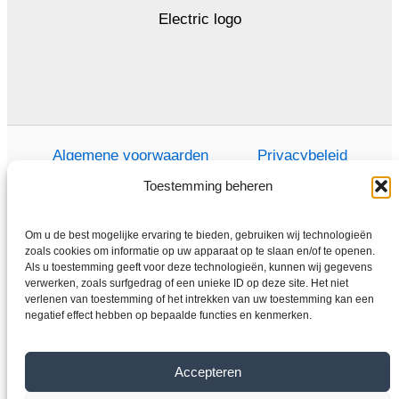
Algemene voorwaarden
Privacybeleid
Toestemming beheren
Om u de best mogelijke ervaring te bieden, gebruiken wij technologieën
Thuis
zoals cookies om informatie op uw apparaat op te slaan en/of te openen.
Als u toestemming geeft voor deze technologieën, kunnen wij gegevens
Winkel
verwerken, zoals surfgedrag of een unieke ID op deze site. Het niet
Elektromotoren
verlenen van toestemming of het intrekken van uw toestemming kan een
negatief effect hebben op bepaalde functies en kenmerken.
Frequentieomvormer
Overdragen
Accepteren
Over ons