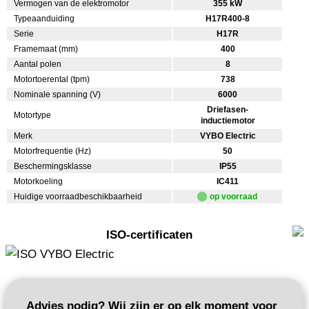
Vermogen van de elektromotor
355 kW
Typeaanduiding
H17R400-8
Serie
H17R
Framemaat (mm)
400
Aantal polen
8
Motortoerental (tpm)
738
Nominale spanning (V)
6000
Driefasen-
Motortype
inductiemotor
Merk
VYBO Electric
Motorfrequentie (Hz)
50
Beschermingsklasse
IP55
Motorkoeling
IC411
Huidige voorraadbeschikbaarheid
op voorraad
ISO-certificaten
Advies nodig? Wij zijn er op elk moment voor