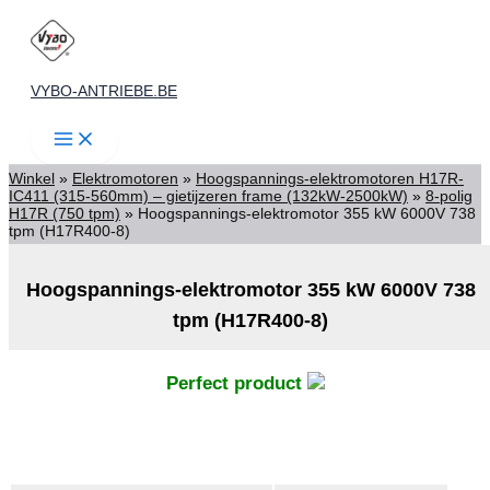
Spring
naar
de
VYBO-ANTRIEBE.BE
inhoud
Winkel
»
Elektromotoren
»
Hoogspannings-elektromotoren H17R-
IC411 (315-560mm) – gietijzeren frame (132kW-2500kW)
»
8-polig
H17R (750 tpm)
»
Hoogspannings-elektromotor 355 kW 6000V 738
tpm (H17R400-8)
Hoogspannings-elektromotor 355 kW 6000V 738
tpm (H17R400-8)
Perfect product