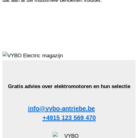
dat aan al uw industriële behoeften voldoet.
Gratis advies over elektromotoren en hun selectie
info@vybo-antriebe.be
+4915 123 569 470