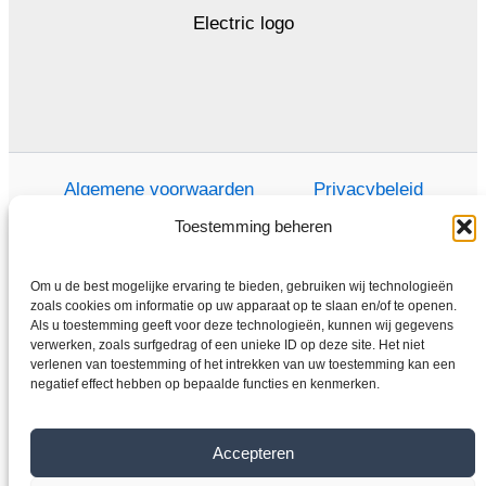
Algemene voorwaarden
Privacybeleid
Toestemming beheren
Om u de best mogelijke ervaring te bieden, gebruiken wij technologieën
Thuis
zoals cookies om informatie op uw apparaat op te slaan en/of te openen.
Als u toestemming geeft voor deze technologieën, kunnen wij gegevens
Winkel
verwerken, zoals surfgedrag of een unieke ID op deze site. Het niet
Elektromotoren
verlenen van toestemming of het intrekken van uw toestemming kan een
negatief effect hebben op bepaalde functies en kenmerken.
Frequentieomvormer
Overdragen
Accepteren
Over ons