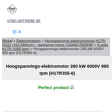
Spring
naar
de
VYBO-ANTRIEBE.BE
inhoud
Winkel
»
Elektromotoren
»
Hoogspannings-elektromotoren H17R-
IC411 (315-560mm) – gietijzeren frame (132kW-2500kW)
»
6-polig
H17R (1000 tpm)
»
Hoogspannings-elektromotor 280 kW 6000V
985 tpm (H17R355-6)
Hoogspannings-elektromotor 280 kW 6000V 985
tpm (H17R355-6)
Perfect product