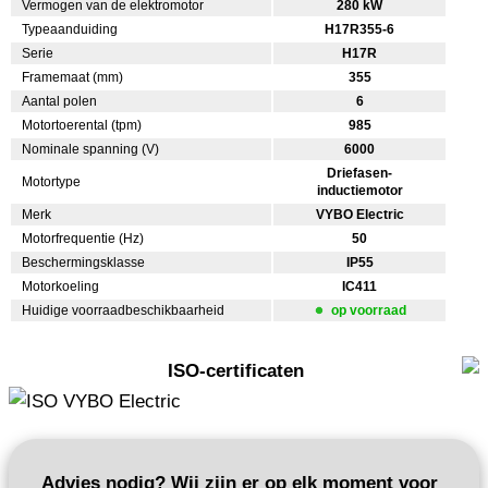
Vermogen van de elektromotor
280 kW
Typeaanduiding
H17R355-6
Serie
H17R
Framemaat (mm)
355
Aantal polen
6
Motortoerental (tpm)
985
Nominale spanning (V)
6000
Driefasen-
Motortype
inductiemotor
Merk
VYBO Electric
Motorfrequentie (Hz)
50
Beschermingsklasse
IP55
Motorkoeling
IC411
Huidige voorraadbeschikbaarheid
op voorraad
ISO-certificaten
Advies nodig? Wij zijn er op elk moment voor