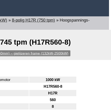
0kW)
»
8-polig H17R (750 tpm)
»
Hoogspannings-
745 tpm (H17R560-8)
0mm) – gietijzeren frame (132kW-2500kW)
omotor
1000 kW
H17R560-8
H17R
560
8