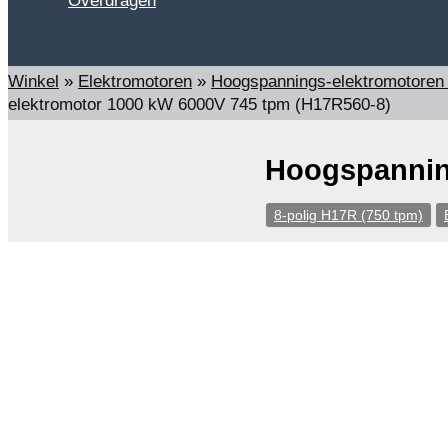
Overdragen
Zoeken
Winkel
»
Elektromotoren
»
Hoogspannings-elektromotoren
elektromotor 1000 kW 6000V 745 tpm (H17R560-8)
Hoogspanning
8-polig H17R (750 tpm)