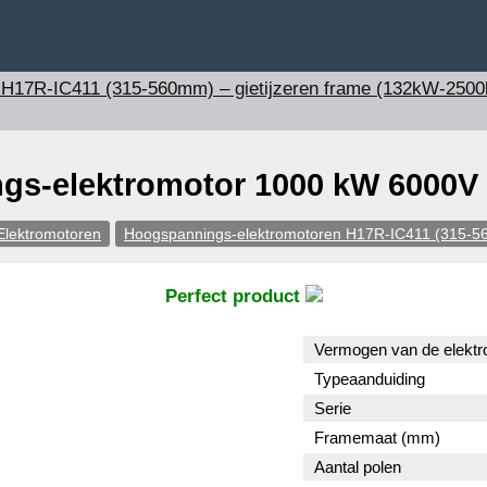
 H17R-IC411 (315-560mm) – gietijzeren frame (132kW-250
s-elektromotor 1000 kW 6000V 
Elektromotoren
Hoogspannings-elektromotoren H17R-IC411 (315-56
Perfect product
Vermogen van de elektr
Typeaanduiding
Serie
Framemaat (mm)
Aantal polen