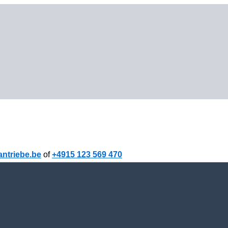
ntriebe.be
of
+4915 123 569 470