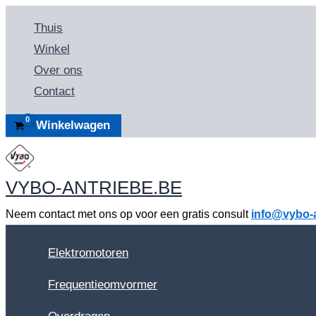
Spring
Thuis
naar
Winkel
de
Over ons
inhoud
Contact
Winkelwagen
VYBO-ANTRIEBE.BE
Neem contact met ons op voor een gratis consult
info@vybo-a
Elektromotoren
Frequentieomvormer