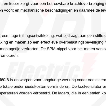
nium en koper zorgt voor een betrouwbare krachtoverbrenging
en vocht en mechanische beschadigingen en daarmee de leve
lage trillingsontwikkeling, wat bijdraagt ​​aan een stille e
ng en maken zo een effectieve overbelastingsbeveiliging m
e montagetijd verkorten. De SPM-nippel voor het meten van 
tromotoren.
0-8 is ontworpen voor langdurige werking onder veeleisend
e totale onderhoudskosten verminderen. De koelventilator en
peraturen worden verbeterd. De lagers, die in een stalen koo