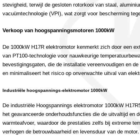
stevigheid, terwijl de gesloten rotorkooi van staal, alumi
vacuümtechnologie (VPI), wat zorgt voor bescherming teg
Verkoop van hoogspanningsmotoren 1000kW
De 1000kW H17R elektromotor kenmerkt zich door een extreem 
van PT100-technologie voor nauwkeurige temperatuurbewaki
bevestigingsgaten, die de installatie vereenvoudigen en d
en minimaliseert het risico op onverwachte uitval van elek
Industriële hoogspannings-elektromotor 1000kW
De industriële Hoogspannings elektromotor 1000kW H17R56
het geavanceerde onderhoudsfuncties die de uitvaltijd en d
warmteafvoer, waardoor de prestaties zelfs bij extreme tem
verhogen de betrouwbaarheid en levensduur van de motor.