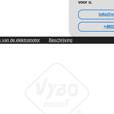
voor u.
info@v
+491
s van de elektromotor
Beschrijving