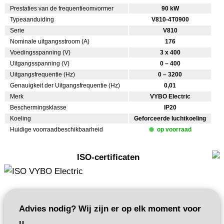
Prestaties van de frequentieomvormer
90 kW
Typeaanduiding
V810-4T0900
Serie
V810
Nominale uitgangsstroom (A)
176
Voedingsspanning (V)
3 x 400
Uitgangsspanning (V)
0 – 400
Uitgangsfrequentie (Hz)
0 – 3200
Genauigkeit der Uitgangsfrequentie (Hz)
0,01
Merk
VYBO Electric
Beschermingsklasse
IP20
Koeling
Geforceerde luchtkoeling
Huidige voorraadbeschikbaarheid
op voorraad
ISO-certificaten
Advies nodig? Wij zijn er op elk moment voor
u.