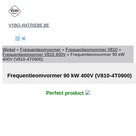
Spring
naar
de
VYBO-ANTRIEBE.BE
inhoud
Winkel
»
Frequentieomvormer
»
Frequentieomvormer V810
»
Frequentieomvormer V810 400V
»
Frequentieomvormer 90 kW
400V (V810-4T0900)
Frequentieomvormer 90 kW 400V (V810-4T0900)
Perfect product