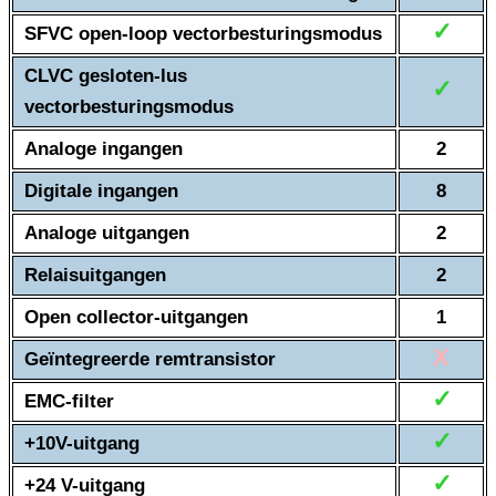
✓
SFVC open-loop vectorbesturingsmodus
CLVC gesloten-lus
✓
vectorbesturingsmodus
Analoge ingangen
2
Digitale ingangen
8
Analoge uitgangen
2
Relaisuitgangen
2
Open collector-uitgangen
1
X
Geïntegreerde remtransistor
✓
EMC-filter
✓
+10V-uitgang
✓
+24 V-uitgang