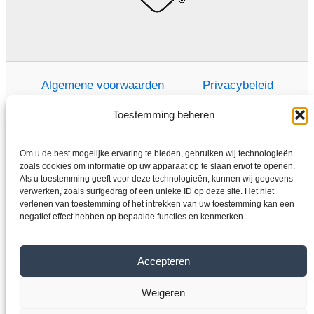
Algemene voorwaarden
Privacybeleid
Toestemming beheren
Om u de best mogelijke ervaring te bieden, gebruiken wij technologieën
Thuis
zoals cookies om informatie op uw apparaat op te slaan en/of te openen.
Winkel
Als u toestemming geeft voor deze technologieën, kunnen wij gegevens
verwerken, zoals surfgedrag of een unieke ID op deze site. Het niet
Elektromotoren
verlenen van toestemming of het intrekken van uw toestemming kan een
negatief effect hebben op bepaalde functies en kenmerken.
Frequentieomvormer
Overdragen
Over ons
Accepteren
Contact
Weigeren