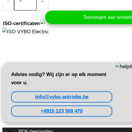
kW
400V
(A550
Toevoegen aan winke
Plus-
ISO-certificaten
4T0055)
aantal
Advies nodig? Wij zijn er op elk moment
voor u.
info@vybo-antriebe.be
+4915 123 569 470
PDF-bestanden