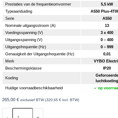
Prestaties van de frequentieomvormer
5,5 kW
Typeaanduiding
A550 Plus-4T0
Serie
A550
Nominale uitgangsstroom (A)
13
Voedingsspanning (V)
3 x 400
Uitgangsspanning (V)
0 – 400
Uitgangsfrequentie (Hz)
0 – 999
Genauigkeit der Uitgangsfrequentie (Hz)
0,01
Merk
VYBO Electr
Beschermingsklasse
IP20
Geforceerd
Koeling
luchtkoelin
Huidige voorraadbeschikbaarheid
op voorra
265,00
€
exclusief BTW (
320,65
€
incl. BTW)
Frequentieomvormer
5,5
-
+