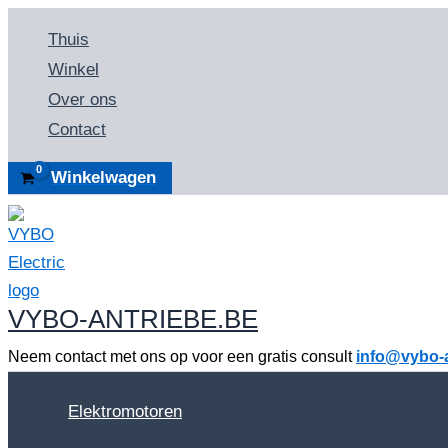
Spring
Thuis
naar
Winkel
de
Over ons
inhoud
Contact
Winkelwagen
VYBO-ANTRIEBE.BE
Neem contact met ons op voor een gratis consult
info@vybo-a
Elektromotoren