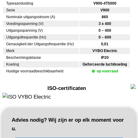
Typeaanduiding
V900-4T5000
Serie
V900
Nominale uitgangsstroom (A)
860
Voedingsspanning (V)
3 x 400
Uitgangsspanning (V)
0 – 400
Uitgangsfrequentie (Hz)
0 – 600
Genauigkeit der Uitgangsfrequentie (Hz)
0,01
Merk
VYBO Electric
Beschermingsklasse
IP20
Koeling
Geforceerde luchtkoeling
Huidige voorraadbeschikbaarheid
op voorraad
ISO-certificaten
Advies nodig? Wij zijn er op elk moment voor
u.