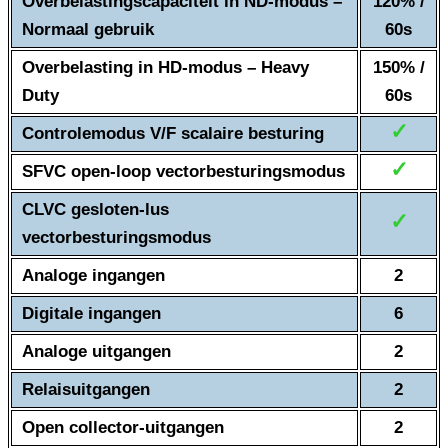
Overbelastingscapaciteit in ND-modus –
120% /
Normaal gebruik
60s
Overbelasting in HD-modus – Heavy
150% /
Duty
60s
✓
Controlemodus V/F scalaire besturing
✓
SFVC open-loop vectorbesturingsmodus
CLVC gesloten-lus
✓
vectorbesturingsmodus
Analoge ingangen
2
Digitale ingangen
6
Analoge uitgangen
2
Relaisuitgangen
2
Open collector-uitgangen
2