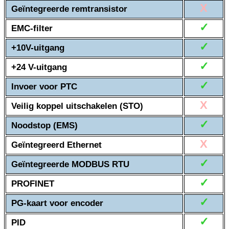
X
Geïntegreerde remtransistor
✓
EMC-filter
✓
+10V-uitgang
✓
+24 V-uitgang
✓
Invoer voor PTC
X
Veilig koppel uitschakelen (STO)
✓
Noodstop (EMS)
X
Geïntegreerd Ethernet
✓
Geïntegreerde MODBUS RTU
✓
PROFINET
✓
PG-kaart voor encoder
✓
PID