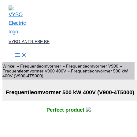
Spring
naar
de
inhoud
VYBO-ANTRIEBE.BE
Winkel
»
Frequentieomvormer
»
Frequentieomvormer V900
»
Frequentieomvormer V900 400V
»
Frequentieomvormer 500 kW
400V (V900-4T5000)
Frequentieomvormer 500 kW 400V (V900-4T5000)
Perfect product