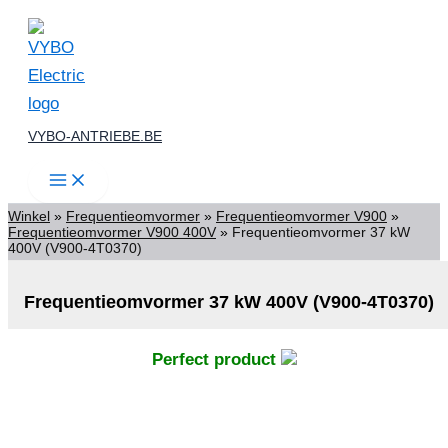
Spring
naar
de
inhoud
VYBO-ANTRIEBE.BE
Winkel
»
Frequentieomvormer
»
Frequentieomvormer V900
»
Frequentieomvormer V900 400V
»
Frequentieomvormer 37 kW
400V (V900-4T0370)
Frequentieomvormer 37 kW 400V (V900-4T0370)
Perfect product