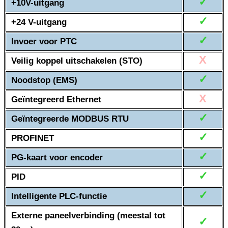
✓
+10V-uitgang
✓
+24 V-uitgang
✓
Invoer voor PTC
X
Veilig koppel uitschakelen (STO)
✓
Noodstop (EMS)
X
Geïntegreerd Ethernet
✓
Geïntegreerde MODBUS RTU
✓
PROFINET
✓
PG-kaart voor encoder
✓
PID
✓
Intelligente PLC-functie
Externe paneelverbinding (meestal tot
✓