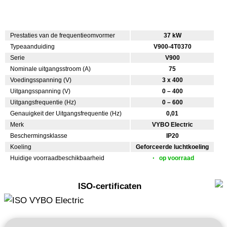
Prestaties van de frequentieomvormer
37 kW
Typeaanduiding
V900-4T0370
Serie
V900
Nominale uitgangsstroom (A)
75
Voedingsspanning (V)
3 x 400
Uitgangsspanning (V)
0 – 400
Uitgangsfrequentie (Hz)
0 – 600
Genauigkeit der Uitgangsfrequentie (Hz)
0,01
Merk
VYBO Electric
Beschermingsklasse
IP20
Koeling
Geforceerde luchtkoeling
Huidige voorraadbeschikbaarheid
op voorraad
ISO-certificaten