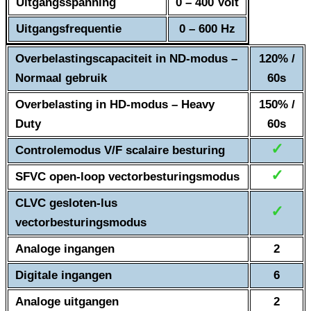
Uitgangsspanning
0 – 400 Volt
Uitgangsfrequentie
0 – 600 Hz
Overbelastingscapaciteit in ND-modus –
120% /
Normaal gebruik
60s
Overbelasting in HD-modus – Heavy
150% /
Duty
60s
✓
Controlemodus V/F scalaire besturing
✓
SFVC open-loop vectorbesturingsmodus
CLVC gesloten-lus
✓
vectorbesturingsmodus
Analoge ingangen
2
Digitale ingangen
6
Analoge uitgangen
2