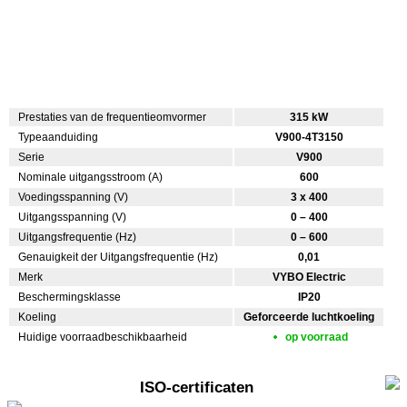
Prestaties van de frequentieomvormer
315 kW
Typeaanduiding
V900-4T3150
Serie
V900
Nominale uitgangsstroom (A)
600
Voedingsspanning (V)
3 x 400
Uitgangsspanning (V)
0 – 400
Uitgangsfrequentie (Hz)
0 – 600
Genauigkeit der Uitgangsfrequentie (Hz)
0,01
Merk
VYBO Electric
Beschermingsklasse
IP20
Koeling
Geforceerde luchtkoeling
Huidige voorraadbeschikbaarheid
op voorraad
ISO-certificaten