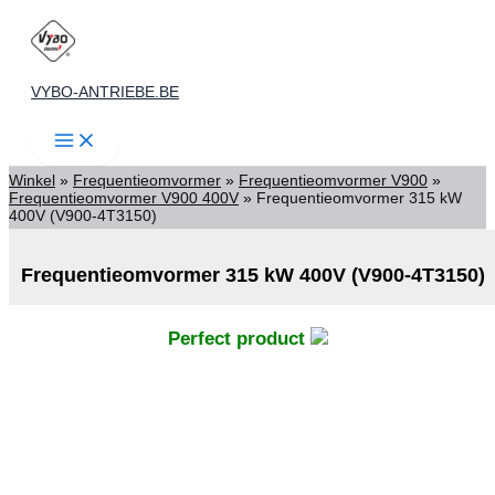
Spring
naar
de
VYBO-ANTRIEBE.BE
inhoud
Winkel
»
Frequentieomvormer
»
Frequentieomvormer V900
»
Frequentieomvormer V900 400V
»
Frequentieomvormer 315 kW
400V (V900-4T3150)
Frequentieomvormer 315 kW 400V (V900-4T3150)
Perfect product