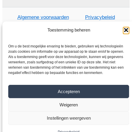
Algemene voorwaarden
Privacybeleid
Toestemming beheren
Om u de best mogelijke ervaring te bieden, gebruiken wij technologieën
Thuis
zoals cookies om informatie op uw apparaat op te slaan en/of te openen.
Winkel
Als u toestemming geeft voor deze technologieën, kunnen wij gegevens
verwerken, zoals surfgedrag of een unieke ID op deze site. Het niet
Elektromotoren
verlenen van toestemming of het intrekken van uw toestemming kan een
negatief effect hebben op bepaalde functies en kenmerken.
Frequentieomvormer
Overdragen
Over ons
Accepteren
Contact
Weigeren
Copyright © 2026 VYBO-ANTRIEBE.BE
Instellingen weergeven