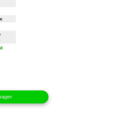
ic
e
g
ad
lwagen