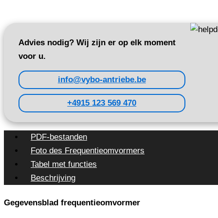
Advies nodig? Wij zijn er op elk moment
voor u.
info@vybo-antriebe.be
+4915 123 569 470
PDF-bestanden
Foto des Frequentieomvormers
Tabel met functies
Beschrijving
Gegevensblad frequentieomvormer