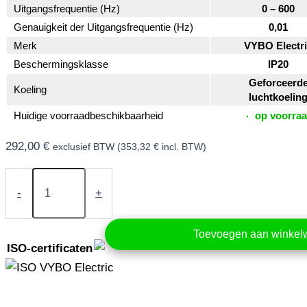
Uitgangsfrequentie (Hz)
0 – 600
Genauigkeit der Uitgangsfrequentie (Hz)
0,01
Merk
VYBO Electr
Beschermingsklasse
IP20
Geforceerd
Koeling
luchtkoelin
Huidige voorraadbeschikbaarheid
op voorra
292,00
€
exclusief BTW (
353,32
€
incl. BTW)
Frequentieomvormer
2,2
-
+
kW
400V
(V900-
Toevoegen aan winke
4T0022)
ISO-certificaten
aantal