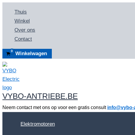
Spring
Thuis
naar
Winkel
de
Over ons
inhoud
Contact
Winkelwagen
VYBO-ANTRIEBE.BE
Neem contact met ons op voor een gratis consult
info@vybo-a
Elektromotoren