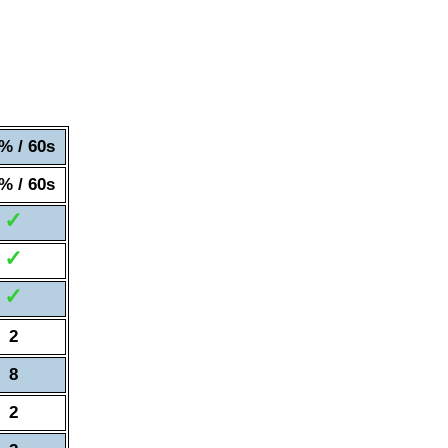
% / 60s
% / 60s
✓
✓
✓
2
8
2