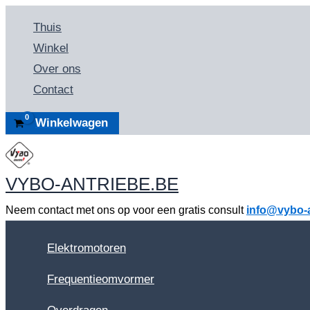
Spring
Thuis
naar
Winkel
de
Over ons
inhoud
Contact
Winkelwagen
VYBO-ANTRIEBE.BE
Neem contact met ons op voor een gratis consult
info@vybo-a
Elektromotoren
Frequentieomvormer