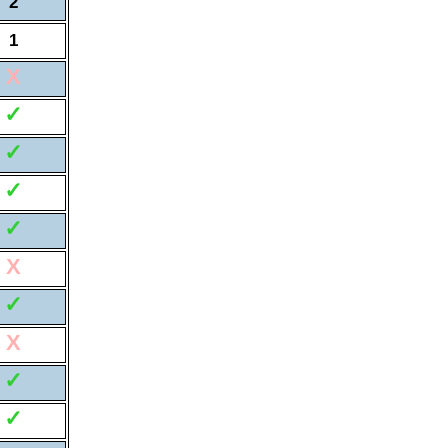
2
1
X
✓
✓
✓
✓
X
✓
X
✓
✓