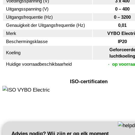
Voedingsspanning (V)
3 x 400
Uitgangsspanning (V)
0 – 400
Uitgangsfrequentie (Hz)
0 – 3200
Genauigkeit der Uitgangsfrequentie (Hz)
0,01
Merk
VYBO Electr
Beschermingsklasse
IP20
Geforceerd
Koeling
luchtkoelin
Huidige voorraadbeschikbaarheid
op voorra
ISO-certificaten
Advies nodig? Wij zijn er op elk moment