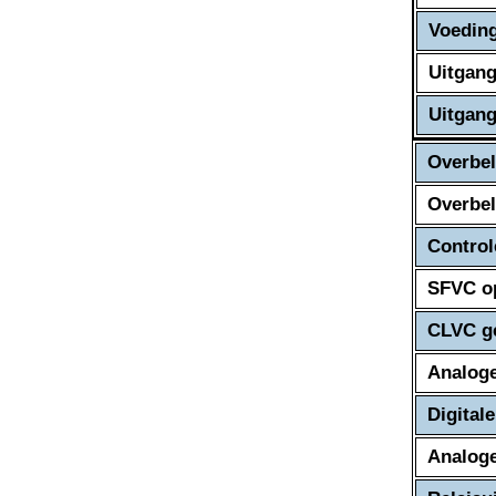
Voedin
Uitgan
Uitgang
Overbel
Overbel
Control
SFVC o
CLVC ge
Analog
Digital
Analoge