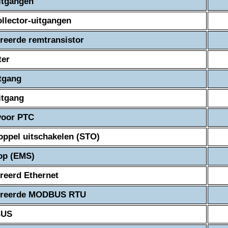
itgangen
llector-uitgangen
reerde remtransistor
ter
tgang
itgang
voor PTC
koppel uitschakelen (STO)
op (EMS)
reerd Ethernet
greerde MODBUS RTU
BUS