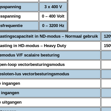
gsspanning
3 x 400 V
gsspanning
0 – 400 Volt
sfrequentie
0 – 3200 Hz
astingscapaciteit in ND-modus – Normaal gebruik
120
asting in HD-modus – Heavy Duty
150
emodus V/F scalaire besturing
pen-loop vectorbesturingsmodus
sloten-lus vectorbesturingsmodus
e ingangen
e ingangen
 uitgangen