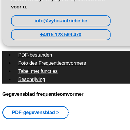
voor u.
info@vybo-antriebe.be
+4915 123 569 470
PDF-bestanden
Foto des Frequentieomvormers
Tabel met functies
Beschrijving
Gegevensblad frequentieomvormer
PDF-gegevensblad