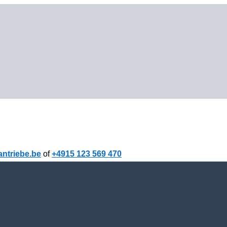
ntriebe.be
of
+4915 123 569 470