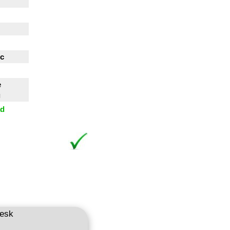
ic
e
g
ad