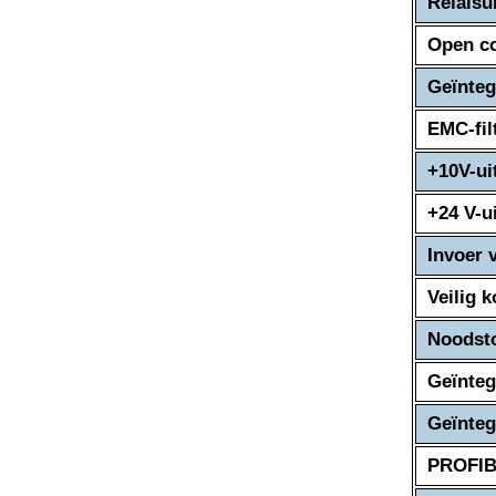
Relaisu
Open co
Geïnteg
EMC-fil
+10V-ui
+24 V-u
Invoer 
Veilig 
Noodst
Geïnteg
Geïnte
PROFI