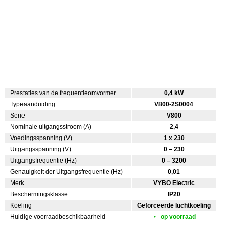
Prestaties van de frequentieomvormer
0,4 kW
Typeaanduiding
V800-2S0004
Serie
V800
Nominale uitgangsstroom (A)
2,4
Voedingsspanning (V)
1 x 230
Uitgangsspanning (V)
0 – 230
Uitgangsfrequentie (Hz)
0 – 3200
Genauigkeit der Uitgangsfrequentie (Hz)
0,01
Merk
VYBO Electric
Beschermingsklasse
IP20
Koeling
Geforceerde luchtkoeling
Huidige voorraadbeschikbaarheid
op voorraad