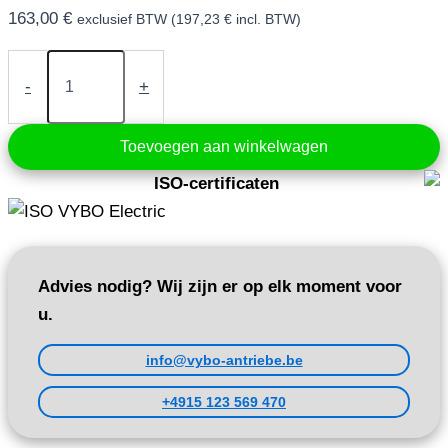
163,00
€
exclusief BTW (
197,23
€
incl. BTW)
Frequentieomvormer
0,4
-
+
kW
230V
(V800-
Toevoegen aan winkelwagen
2S0004)
aantal
ISO-certificaten
Advies nodig? Wij zijn er op elk moment voor
u.
info@vybo-antriebe.be
+4915 123 569 470