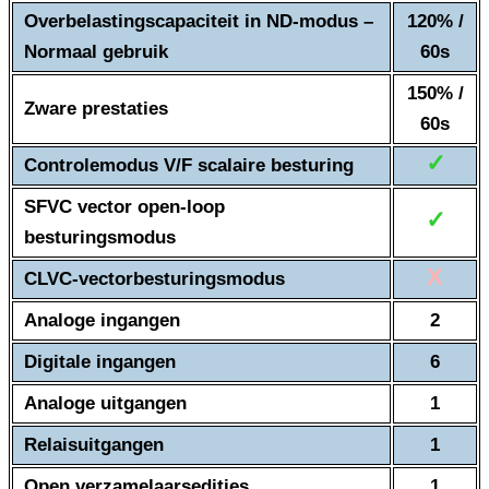
Overbelastingscapaciteit in ND-modus –
120% /
Normaal gebruik
60s
150% /
Zware prestaties
60s
✓
Controlemodus V/F scalaire besturing
SFVC vector open-loop
✓
besturingsmodus
X
CLVC-vectorbesturingsmodus
Analoge ingangen
2
Digitale ingangen
6
Analoge uitgangen
1
Relaisuitgangen
1
Open verzamelaarsedities
1