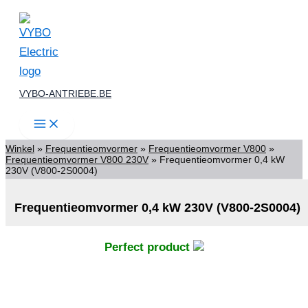
(V800-
Spring
2S0004)
aantal
naar
de
inhoud
VYBO-ANTRIEBE.BE
Winkel
»
Frequentieomvormer
»
Frequentieomvormer V800
»
Frequentieomvormer V800 230V
»
Frequentieomvormer 0,4 kW
230V (V800-2S0004)
Frequentieomvormer 0,4 kW 230V (V800-2S0004)
Perfect product