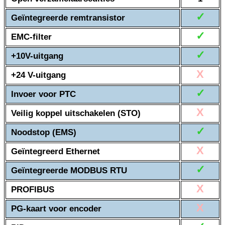
✓
Geïntegreerde remtransistor
✓
EMC-filter
✓
+10V-uitgang
X
+24 V-uitgang
✓
Invoer voor PTC
X
Veilig koppel uitschakelen (STO)
✓
Noodstop (EMS)
X
Geïntegreerd Ethernet
✓
Geïntegreerde MODBUS RTU
X
PROFIBUS
X
PG-kaart voor encoder