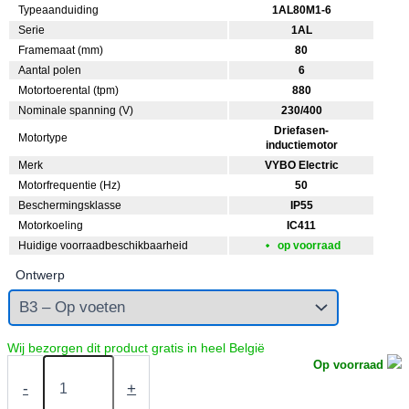
Typeaanduiding
1AL80M1-6
Serie
1AL
Framemaat (mm)
80
Aantal polen
6
Motortoerental (tpm)
880
Nominale spanning (V)
230/400
Driefasen-
Motortype
inductiemotor
Merk
VYBO Electric
Motorfrequentie (Hz)
50
Beschermingsklasse
IP55
Motorkoeling
IC411
Huidige voorraadbeschikbaarheid
op voorraad
Ontwerp
Elektromotor
Op voorraad
0,37
-
+
kW