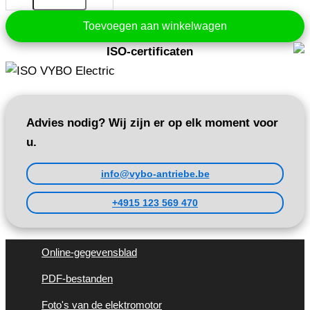
400V
880
Toevoegen aan winkelwagen
tpm
(1AL80M1-
ISO-certificaten
6)
aantal
Advies nodig? Wij zijn er op elk moment voor
u.
info@vybo-antriebe.be
+4915 123 569 470
Online-gegevensblad
PDF-bestanden
Foto's van de elektromotor